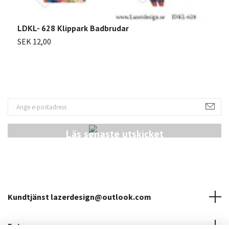
LDKL- 628 Klippark Badbrudar
L
SEK 12,00
S
Läs senaste utskicket
Kundtjänst
lazerdesign@outlook.com
Fotmeny