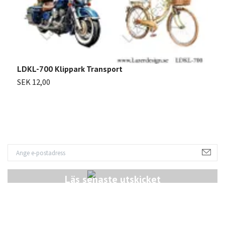
L
LDKL-700 Klippark Transport
S
SEK 12,00
Läs senaste utskicket