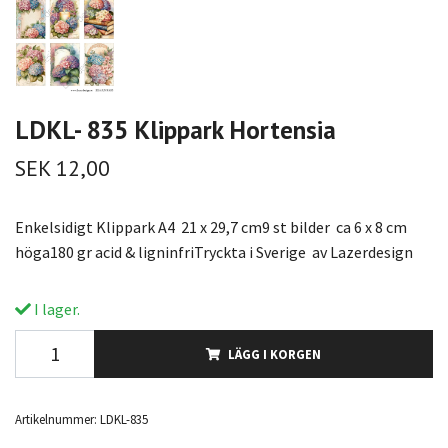
LDKL- 835 Klippark Hortensia
SEK 12,00
Enkelsidigt Klippark A4 21 x 29,7 cm9 st bilder ca 6 x 8 cm
höga180 gr acid & ligninfriTryckta i Sverige av Lazerdesign
I lager.
LÄGG I KORGEN
Artikelnummer:
LDKL-835