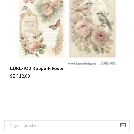
LDKL-932 Klippark Rosor
SEK 12,00
L
S