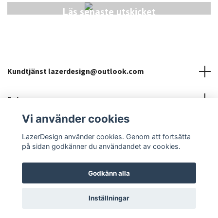
Läs senaste utskicket
Kundtjänst
lazerdesign@outlook.com
Fotmeny
Vi använder cookies
Sociala medier
LazerDesign använder cookies. Genom att fortsätta
på sidan godkänner du användandet av cookies.
Godkänn alla
© 2026 LazerDesign
Inställningar