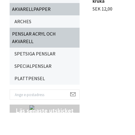
kruka
SEK 12,00
AKVARELLPAPPER
ARCHES
PENSLAR ACRYL OCH
AKVARELL
SPETSIGA PENSLAR
SPECIALPENSLAR
PLATTPENSEL
Läs senaste utskicket