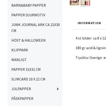
BARN&BABY PAPPER
PAPPER DJURMOTIV
INFORMATION
JUNK JOURNAL ARK CA 21X30
CM
4 st bilder ca 8 x 
HÖST & HALLOWEEN
180 gr acid & lignin
KLIPPARK
Tryckta i Sverige 
MANLIGT
PAPPER 31X31 CM
SLIMCARD 10 X 21 CM
JULPAPPER
PÅSKPAPPER