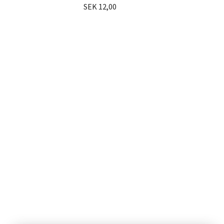
SEK 12,00
LDK
SEK