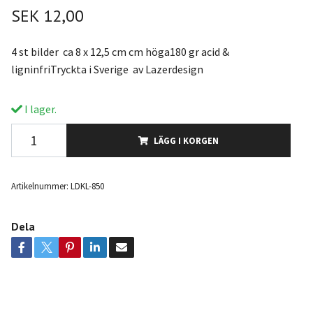
SEK 12,00
4 st bilder ca 8 x 12,5 cm cm höga180 gr acid &
ligninfriTryckta i Sverige av Lazerdesign
I lager.
LÄGG I KORGEN
Artikelnummer:
LDKL-850
Dela