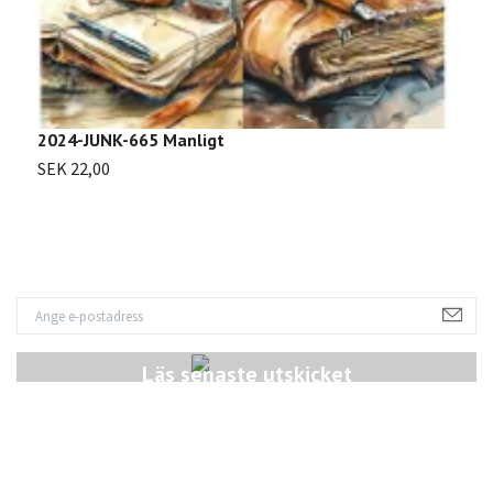
S
2024-JUNK-665 Manligt
SEK 22,00
Läs senaste utskicket