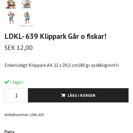
LDKL- 639 Klippark Går o fiskar!
SEK 12,00
Enkelsidigt Klippark A4 21 x 29,5 cm180 gr acid&ligninfri
I lager.
LÄGG I KORGEN
Artikelnummer:
LDKL-639
Dela