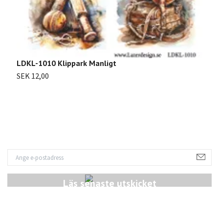
LDKL-1010 Klippark Manligt
2
SEK 12,00
S
Läs senaste utskicket