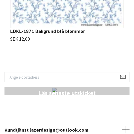
LDKL-1871 Bakgrund blå blommor
L
SEK 12,00
S
Läs senaste utskicket
Kundtjänst
lazerdesign@outlook.com