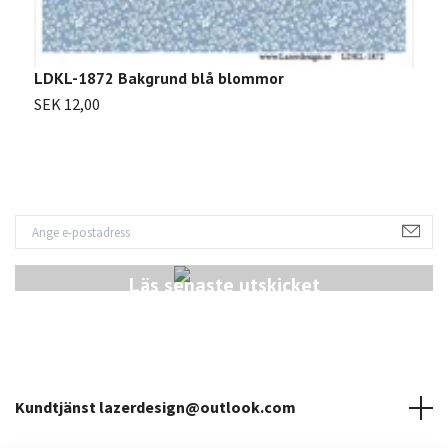
LDKL-1872 Bakgrund blå blommor
L
SEK 12,00
S
Läs senaste utskicket
Kundtjänst
lazerdesign@outlook.com