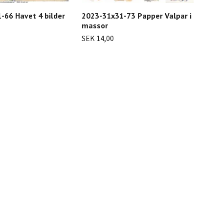
-66 Havet 4 bilder
2023-31x31-73 Papper Valpar i
202
massor
mot
SEK 14,00
SEK