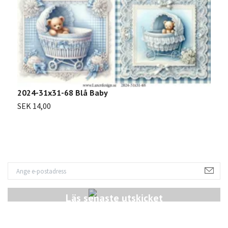
2
2024-31x31-68 Blå Baby
S
SEK 14,00
Läs senaste utskicket