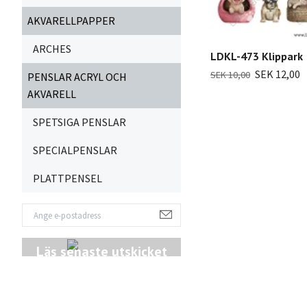
AKVARELLPAPPER
ARCHES
LDKL-473 Klippark
SEK 12,00
SEK 10,00
PENSLAR ACRYL OCH
AKVARELL
SPETSIGA PENSLAR
SPECIALPENSLAR
PLATTPENSEL
Läs senaste utskicket