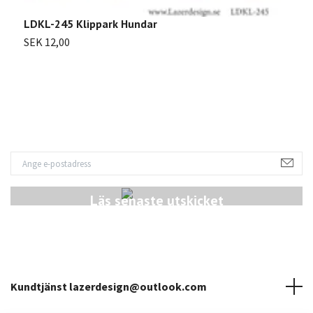
LDKL-245 Klippark Hundar
SEK 12,00
L
S
Läs senaste utskicket
Kundtjänst
lazerdesign@outlook.com