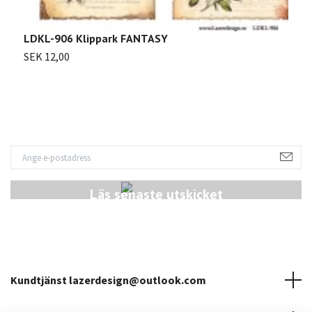
L
LDKL-906 Klippark FANTASY
S
SEK 12,00
Läs senaste utskicket
Kundtjänst
lazerdesign@outlook.com