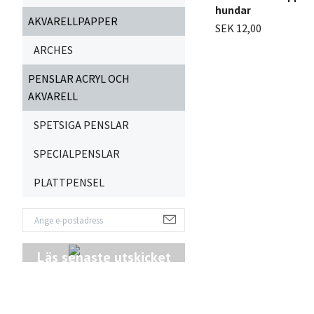
hundar
AKVARELLPAPPER
SEK 12,00
ARCHES
PENSLAR ACRYL OCH
AKVARELL
SPETSIGA PENSLAR
SPECIALPENSLAR
PLATTPENSEL
Läs senaste utskicket