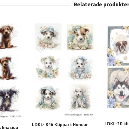
LDKL-20 kl
LDKL- 846 Klippark Hundar
k knasiga