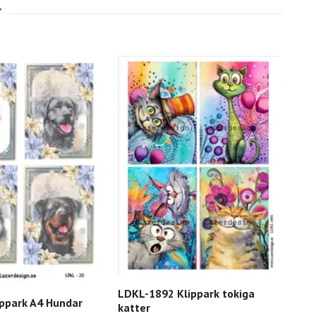
LDKL-1892 Klippark tokiga
LDK
ippark A4 Hundar
katter
hun