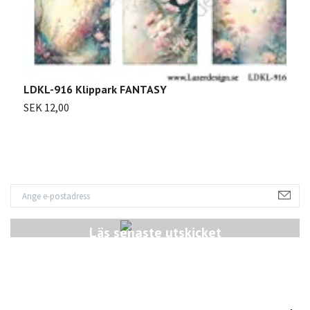
L
S
LDKL-916 Klippark FANTASY
SEK 12,00
Läs senaste utskicket