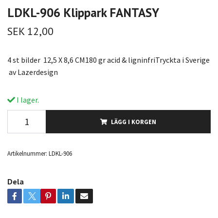
LDKL-906 Klippark FANTASY
SEK 12,00
4 st bilder 12,5 X 8,6 CM180 gr acid & ligninfriTryckta i Sverige
av Lazerdesign
I lager.
LÄGG I KORGEN
Artikelnummer:
LDKL-906
Dela