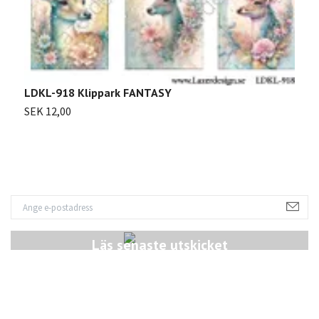
LDKL-918 Klippark FANTASY
L
SEK 12,00
S
Läs senaste utskicket