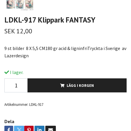
LDKL-917 Klippark FANTASY
SEK 12,00
9 st bilder 8 X 5,5 CM180 gr acid & ligninfriTryckta i Sverige av
Lazerdesign
I lager.
LÄGG I KORGEN
Artikelnummer:
LDKL-917
Dela