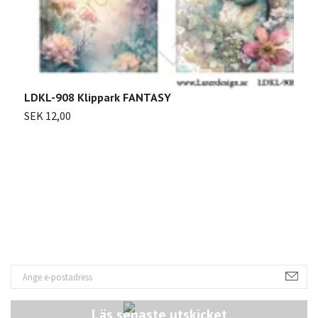
L
S
LDKL-908 Klippark FANTASY
SEK 12,00
Läs senaste utskicket