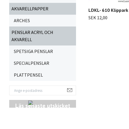
AKVARELLPAPPER
LDKL- 610 Klippark
SEK 12,00
ARCHES
PENSLAR ACRYL OCH
AKVARELL
SPETSIGA PENSLAR
SPECIALPENSLAR
PLATTPENSEL
Läs senaste utskicket