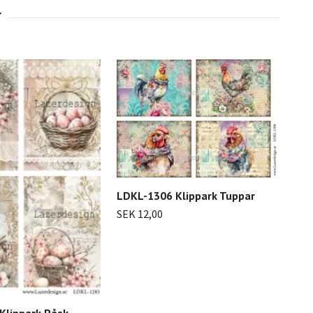
LDKL-1306 Klippark Tuppar
SEK 12,00
202
Klippark Påsk