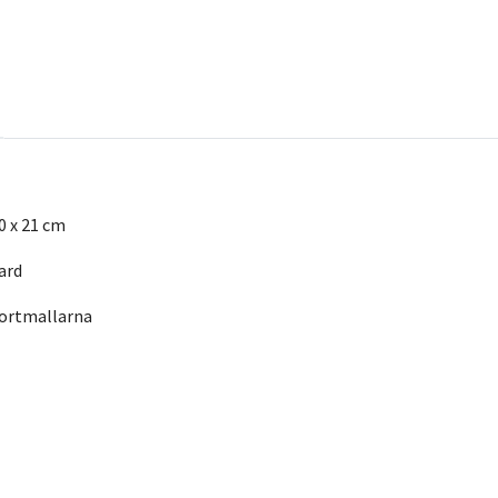
0 x 21 cm
ard
kortmallarna