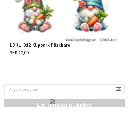
2
S
LDKL- 812 Klippark Påskhare
SEK 12,00
Läs senaste utskicket