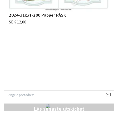
2
2024-31x31-200 Papper PÅSK
S
SEK 12,00
Läs senaste utskicket