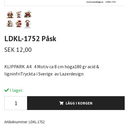
LDKL-1752 Påsk
SEK 12,00
KLIPPARK A4 4 Motiv ca 8 cm höga180 gr acid &
ligninfriTryckta i Sverige av Lazerdesign
I lager.
LÄGG I KORGEN
Artikelnummer:
LDKL-1752