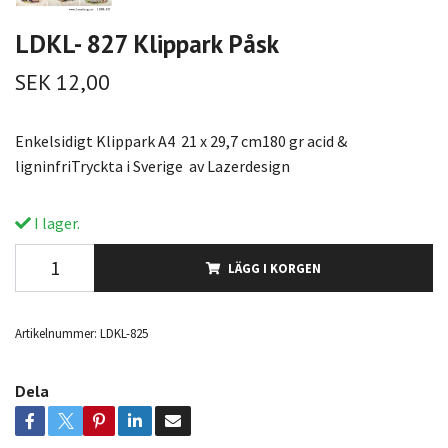
LDKL- 827 Klippark Påsk
SEK 12,00
Enkelsidigt Klippark A4 21 x 29,7 cm180 gr acid &
ligninfriTryckta i Sverige av Lazerdesign
I lager.
LÄGG I KORGEN
Artikelnummer:
LDKL-825
Dela