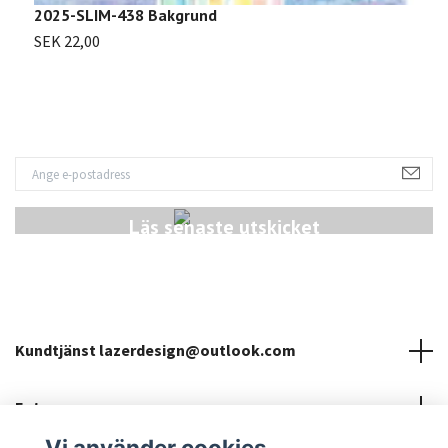
2025-SLIM-438 Bakgrund
S
SEK 22,00
Läs senaste utskicket
Kundtjänst
lazerdesign@outlook.com
Fotmeny
Vi använder cookies