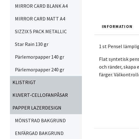
MIRROR CARD BLANK A4
MIRROR CARD MATT A4
INFORMATION
SIZZIX 5 PACK METALLIC
Star Rain 130 gr
1 st Pensel lämplig
Pärlemorpapper 140 gr
Flat syntetisk pen
och ränder, skapa e
Pärlemorpapper 240 gr
färger. Välkontrol
KLISTRIGT
KUVERT-CELLOFANPÅSAR
PAPPER LAZERDESIGN
MÖNSTRAD BAKGRUND
ENFÄRGAD BAKGRUND