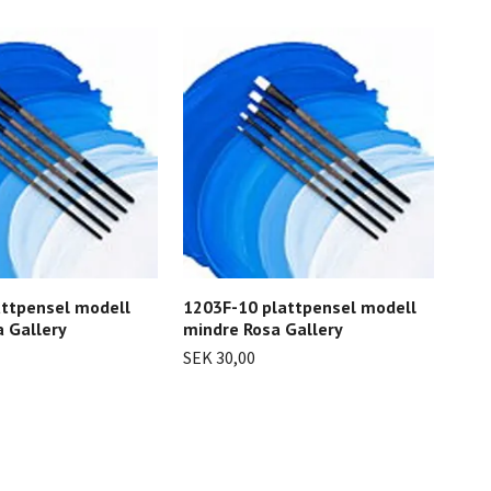
attpensel modell
1203F-10 plattpensel modell
120
 Gallery
mindre Rosa Gallery
fra
SEK 30,00
SEK