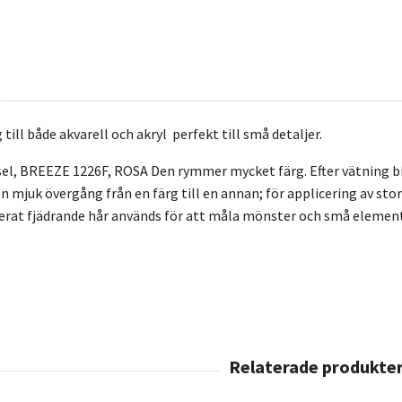
 till både akvarell och akryl perfekt till små detaljer.
sel, BREEZE 1226F, ROSA Den rymmer mycket färg. Efter vätning bild
n mjuk övergång från en färg till en annan; för applicering av sto
lerat fjädrande hår används för att måla mönster och små element