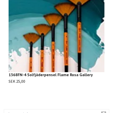
1368FN-4 Solfjäderpensel Flame Rosa Gallery
1
SEK 25,00
S