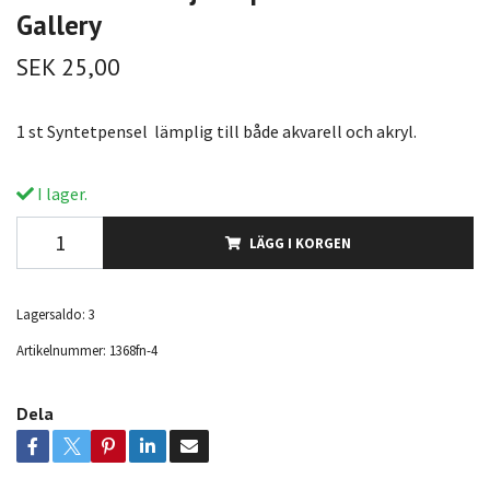
Gallery
SEK 25,00
1 st Syntetpensel lämplig till både akvarell och akryl.
I lager.
LÄGG I KORGEN
Lagersaldo:
3
Artikelnummer:
1368fn-4
Dela