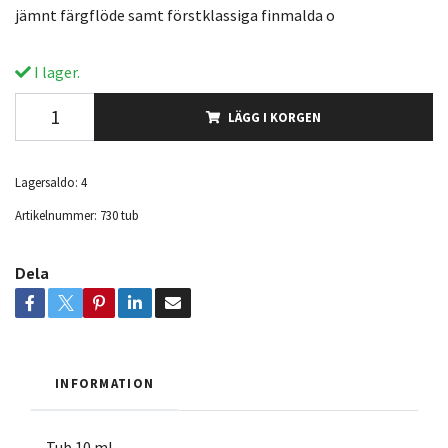
jämnt färgflöde samt förstklassiga finmalda o
I lager.
LÄGG I KORGEN
Lagersaldo:
4
Artikelnummer:
730 tub
Dela
INFORMATION
Tub 10 ml