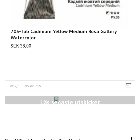
703-Tub Cadmium Yellow Medium Rosa Gallery
7
Watercolor
S
SEK 38,00
Läs senaste utskicket