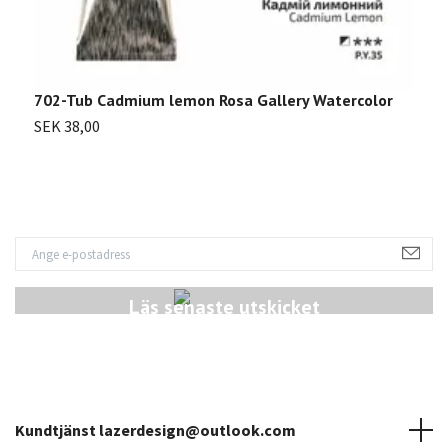
702-Tub Cadmium lemon Rosa Gallery Watercolor
7
SEK 38,00
S
Läs senaste utskicket
Kundtjänst
lazerdesign@outlook.com