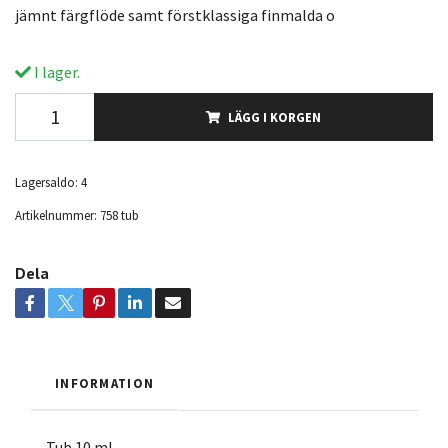
jämnt färgflöde samt förstklassiga finmalda o
I lager.
LÄGG I KORGEN
Lagersaldo:
4
Artikelnummer:
758 tub
Dela
INFORMATION
Tub 10 ml