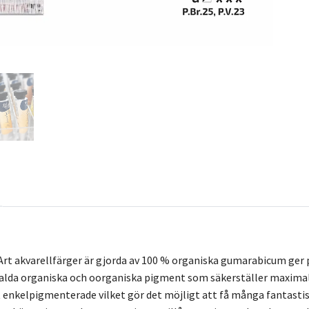
Art akvarellfärger är gjorda av 100 % organiska gumarabicum ger 
alda organiska och oorganiska pigment som säkerställer maximal
st enkelpigmenterade vilket gör det möjligt att få många fantasti