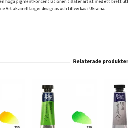
en höga pigmentkoncentrationen tillåter artist med ett brett utbud
e Art akvarellfärger designas och tillverkas i Ukraina.