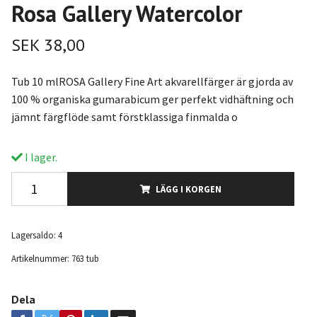
Rosa Gallery Watercolor
SEK 38,00
Tub 10 mlROSA Gallery Fine Art akvarellfärger är gjorda av
100 % organiska gumarabicum ger perfekt vidhäftning och
jämnt färgflöde samt förstklassiga finmalda o
I lager.
LÄGG I KORGEN
Lagersaldo:
4
Artikelnummer:
763 tub
Dela