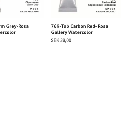
rm Grey-Rosa
769-Tub Carbon Red- Rosa
782
ercolor
Gallery Watercolor
Gal
SEK 38,00
SEK