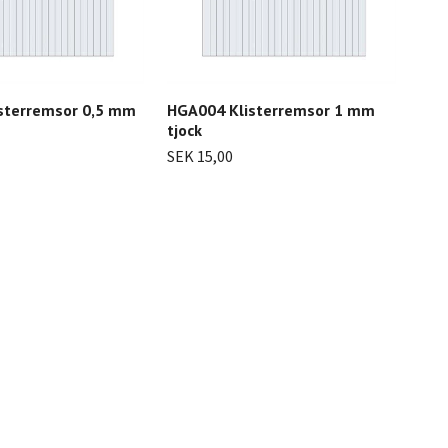
sterremsor 0,5 mm
HGA004 Klisterremsor 1 mm
HGA
tjock
tjoc
SEK 15,00
SEK