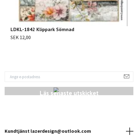
L
LDKL-1842 Klippark Sömnad
S
SEK 12,00
Läs senaste utskicket
Kundtjänst
lazerdesign@outlook.com