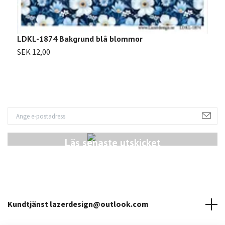
LDKL-1874 Bakgrund blå blommor
L
SEK 12,00
S
Läs senaste utskicket
Kundtjänst
lazerdesign@outlook.com