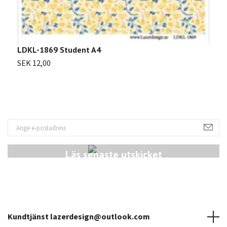
L
LDKL-1869 Student A4
S
SEK 12,00
Läs senaste utskicket
Kundtjänst
lazerdesign@outlook.com