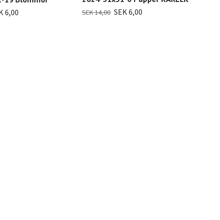
202
blo
SEK 6,00
K 6,00
SEK 14,00
SEK 