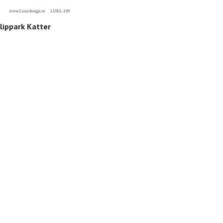
LDK
SEK
lippark Katter