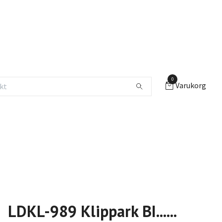
0
Varukorg
LDKL-989 Klippark BI......