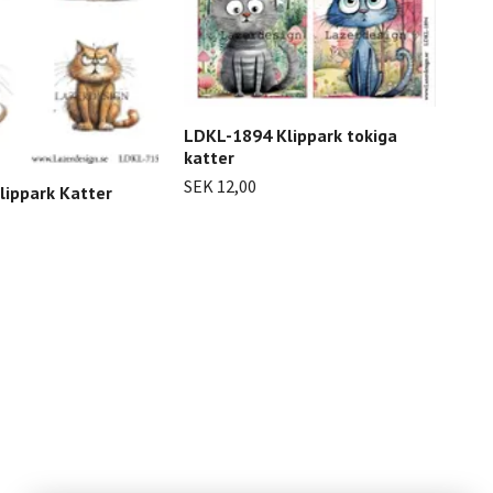
LDKL-1894 Klippark tokiga
LDK
katter
hun
SEK 12,00
SEK
lippark Katter