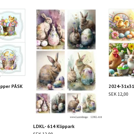
apper PÅSK
2024-31x31
SEK 12,00
LDKL- 614 Klippark
SEK 12,00