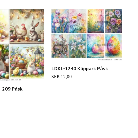
LDKL-1240 Klippark Påsk
SEK 12,00
-209 Påsk
LDK
SEK