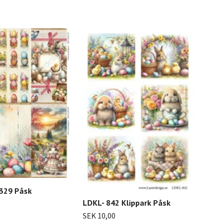
202
SEK 
329 Påsk
LDKL- 842 Klippark Påsk
SEK 10,00