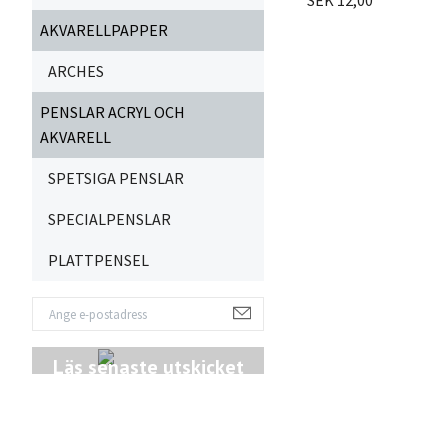
SEK 12,00
AKVARELLPAPPER
ARCHES
PENSLAR ACRYL OCH
AKVARELL
SPETSIGA PENSLAR
SPECIALPENSLAR
PLATTPENSEL
Läs senaste utskicket